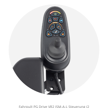
Fahrpult PG Drive VR2 JSM-A-L Steuerung (2