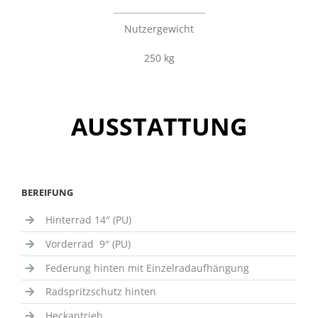
Nutzergewicht
250 kg
AUSSTATTUNG
BEREIFUNG
Hinterrad 14″ (PU)
Vorderrad 9″ (PU)
Federung hinten mit Einzelradaufhängung
Radspritzschutz hinten
Heckantrieb